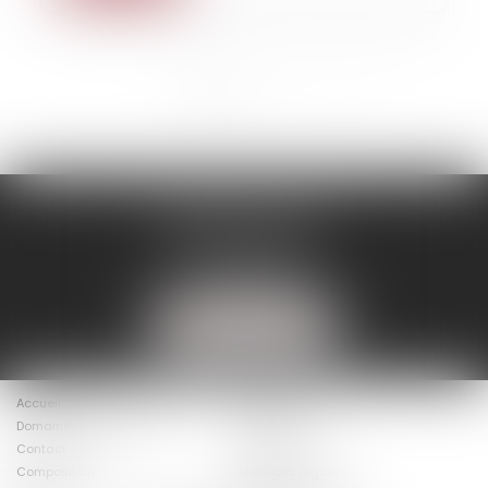
<<
<
1
2
3
>
>>
BINISTI AVOCATS
86 rue D'Amsterdam
75009 PARIS
Tél :
01 40 20 16 15
NOUS LOCALISER
Accueil
Le cabinet
Domaines d’intervention
Actus
Contact
Présentation
Composition
Mentions légales