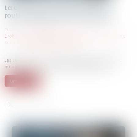
La création d’un délit d’homicide
routier adoptée par le Parlement
Publié le :
21/07/2025
Droit routier
/
(NPU) Responsabilité accidents de la route
Source :
www.leclubdesjuristes.com
Les sénateurs ont voté, mardi 1er juillet, en faveur de la
création d’un nouveau délit : l’« homicide routier »...
Lire la suite