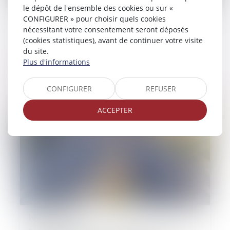
le dépôt de l'ensemble des cookies ou sur «
07/07/2025
CONFIGURER » pour choisir quels cookies
nécessitant votre consentement seront déposés
Accident de la route : la faute grave du
(cookies statistiques), avant de continuer votre visite
conducteur ne suffit pas à exclure
du site.
l’indemnisation
Plus d'informations
Lire la suite
CONFIGURER
REFUSER
ACCEPTER
10/06/2025