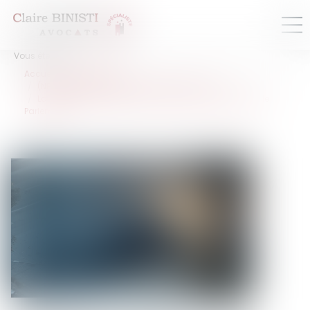
Vous êtes ici :
Accueil
Droit routier
(NPU) Responsabilité accidents de la route
La création d’un délit d’homicide routier adoptée par le
Parlement