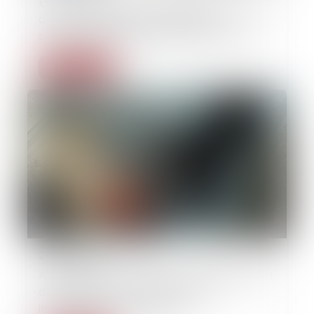
Excès de vitesse : la mention de la route et
de la commune est une précision
suffisante du lieu dans le procès-verbal
Lire la suite
26/05/2025
Accident de la circulation : même sans lien
de parenté, un proche peut être
indemnisé après un décès