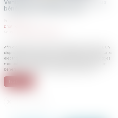
Véhicules électriques : pouvez-vous
bénéficier du leasing social ?
Publié le :
03/07/2026
Droit routier
Source :
www.economie.gouv.fr
Afin d’accélérer la transition écologique des véhicules, un
dispositif de soutien à la location longue durée de voitures
électriques dit « leasing social » est proposé aux ménages
modestes. Quelles sont les conditions à remplir pour en
bénéficier ? Quels sont les véhicules concernés ?...
Lire la suite