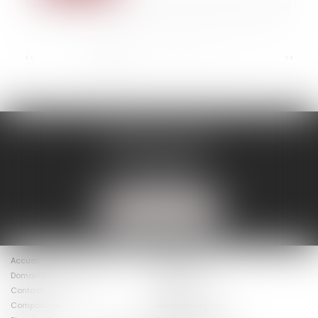
...
<<
<
1
2
3
4
5
6
7
>
>>
BINISTI AVOCATS
86 rue D'Amsterdam
75009 PARIS
Tél :
01 40 20 16 15
NOUS LOCALISER
Accueil
Le cabinet
Domaines d’intervention
Actus
Contact
Présentation
Composition
Mentions légales