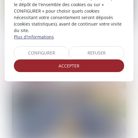
le dépôt de l'ensemble des cookies ou sur «
CONFIGURER » pour choisir quels cookies
nécessitant votre consentement seront déposés
(cookies statistiques), avant de continuer votre visite
du site.
08/07/2026
Plus d'informations
Défaut d'assurance routière : plus de 132
millions d'euros versés aux victimes
CONFIGURER
REFUSER
d'accidents
ACCEPTER
Lire la suite