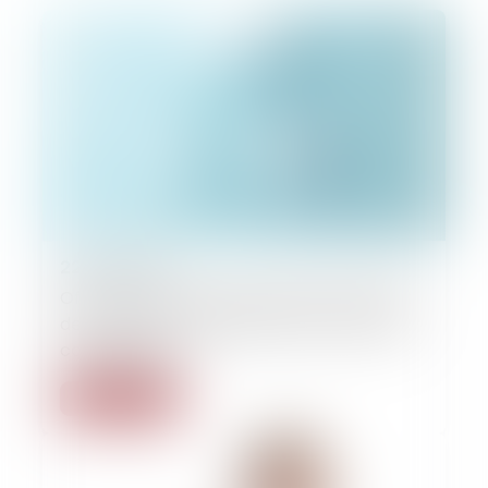
22/07/2026
Offre provisionnelle et simple versement
de provisions : une distinction aux lourdes
conséquences
Lire la suite