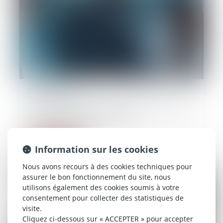
17/06/2026
Paiement indu de l’assureur : la victime n’a
pas à restituer les provisions
d’indemnisation !
Information sur les cookies
Lire la suite
Nous avons recours à des cookies techniques pour
assurer le bon fonctionnement du site, nous
utilisons également des cookies soumis à votre
consentement pour collecter des statistiques de
visite.
Cliquez ci-dessous sur « ACCEPTER » pour accepter