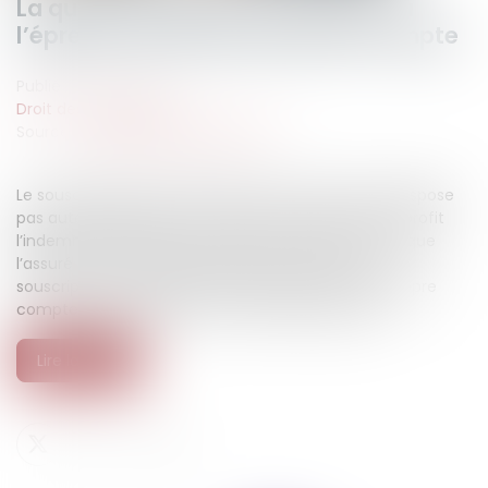
La qualité à agir du souscripteur à
l’épreuve de l’assurance pour compte
Publié le :
10/06/2026
Droit des assurances
Source :
www.lemag-juridique.com
Le souscripteur d’une assurance pour compte ne dispose
pas automatiquement du droit de réclamer à son profit
l’indemnité d’assurance. Lorsque le contrat prévoit que
l’assuré est le seul bénéficiaire de l’indemnité, le
souscripteur ne peut agir en paiement pour son propre
compte, sauf stipulation contractuelle expresse...
Lire la suite