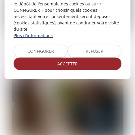
le dépôt de l'ensemble des cookies ou sur «
CONFIGURER » pour choisir quels cookies
nécessitant votre consentement seront déposés
(cookies statistiques), avant de continuer votre visite
du site.
Plus d'informations
10/06/2026
Les pertes de revenus des parents aidants
CONFIGURER
REFUSER
ne sont pas toujours indemnisables
ACCEPTER
Lire la suite