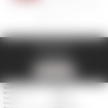
...
<<
<
1
2
3
4
5
6
7
>
>>
BINISTI AVOCATS
86 rue D'Amsterdam
75009 PARIS
Tél :
01 40 20 16 15
NOUS LOCALISER
Accueil
Le cabinet
Domaines d’intervention
Actus
Contact
Présentation
Composition
Mentions légales
Plan du site
Articles