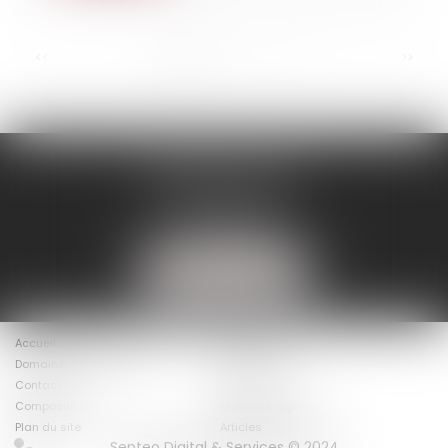
...
<<
<
1
2
3
4
5
6
7
>
>>
BINISTI AVOCATS
86 rue D'Amsterdam
75009 PARIS
Tél :
01 40 20 16 15
NOUS LOCALISER
Accueil
Le cabinet
Domaines d’intervention
Actus
Contact
Présentation
Composition
Mentions légales
Plan du site
Articles
Septeo Digital & Services © 2024