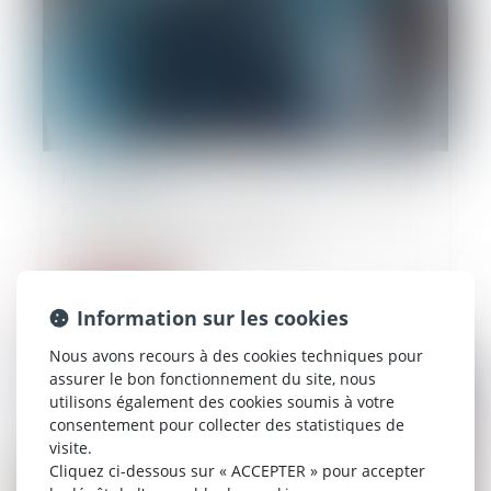
17/06/2026
Paiement indu de l’assureur : la victime n’a
pas à restituer les provisions
d’indemnisation !
Lire la suite
Information sur les cookies
Nous avons recours à des cookies techniques pour
assurer le bon fonctionnement du site, nous
utilisons également des cookies soumis à votre
consentement pour collecter des statistiques de
visite.
Cliquez ci-dessous sur « ACCEPTER » pour accepter