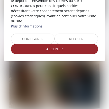
le dépôt de l'ensemble des cookies ou sur «
CONFIGURER » pour choisir quels cookies
nécessitant votre consentement seront déposés
(cookies statistiques), avant de continuer votre visite
du site.
10/06/2026
Plus d'informations
Les pertes de revenus des parents aidants
ne sont pas toujours indemnisables
CONFIGURER
REFUSER
Lire la suite
ACCEPTER