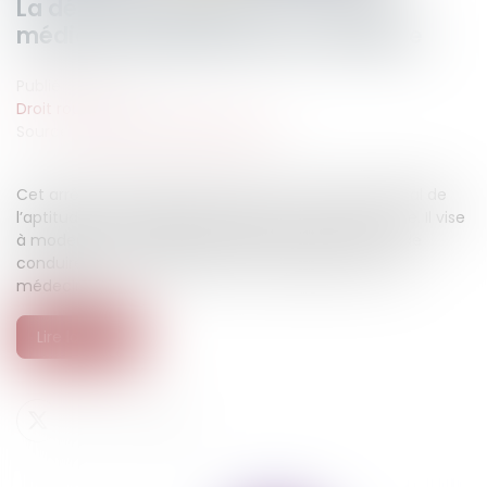
La dématérialisation du contrôle
médical de l’aptitude à la conduite
Publié le :
21/05/2026
Droit routier
Source :
www.lemag-juridique.com
Cet arrêté s’inscrit dans le cadre du contrôle médical de
l’aptitude à la conduite prévu par le code de la route. Il vise
à moderniser la gestion administrative des permis de
conduire en dématérialisant les échanges entre les
médecins ...
Lire la suite