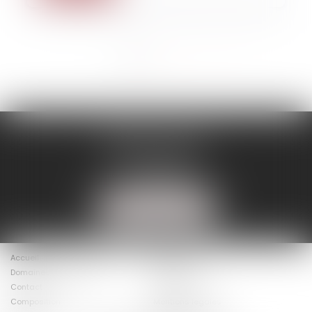
<<
<
1
2
3
>
>>
BINISTI AVOCATS
86 rue D'Amsterdam
75009 PARIS
Tél :
01 40 20 16 15
NOUS LOCALISER
Accueil
Le cabinet
Domaines d’intervention
Actus
Contact
Présentation
Composition
Mentions légales