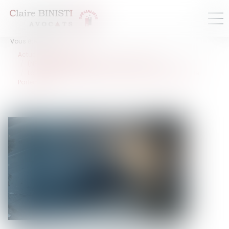
Vous êtes ici :
Actus
Droit routier
(NPU) Responsabilité accidents de la route
La création d’un délit d’homicide routier adoptée par le
Parlement