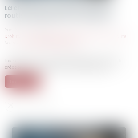
La création d’un délit d’homicide
routier adoptée par le Parlement
Publié le :
21/07/2025
Droit routier
/
(NPU) Responsabilité accidents de la route
Source :
www.leclubdesjuristes.com
Les sénateurs ont voté, mardi 1er juillet, en faveur de la
création d’un nouveau délit : l’« homicide routier »...
Lire la suite