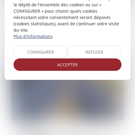
le dépôt de l'ensemble des cookies ou sur «
07/07/2025
CONFIGURER » pour choisir quels cookies
nécessitant votre consentement seront déposés
Accident de la route : la faute grave du
(cookies statistiques), avant de continuer votre visite
conducteur ne suffit pas à exclure
du site.
l’indemnisation
Plus d'informations
Lire la suite
CONFIGURER
REFUSER
ACCEPTER
10/06/2025