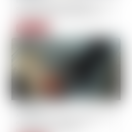
Excès de vitesse : la mention de la route et
de la commune est une précision
suffisante du lieu dans le procès-verbal
Lire la suite
26/05/2025
Accident de la circulation : même sans lien
de parenté, un proche peut être
indemnisé après un décès