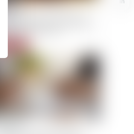
/09/2025
quisition d’actions non cotées dans un
 : la date à laquelle s’opère le transfert
 propriété est importante
Lire la suite
/08/2025