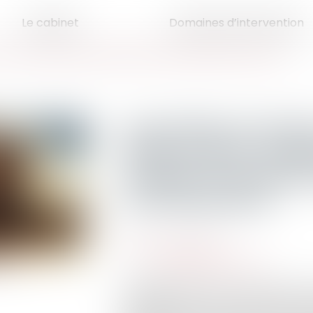
Le cabinet
Domaines d’intervention
 la date à laquelle s’opère le transfert de propriété est importante
Acquisition d’acti
dans un PEA : la da
s’opère le transfert
est importante
Publié le :
17/09/2025
Droit des assurances
Source :
www.amf-france.org
L’éligibilité des titres non cotés au
PME repose sur des conditions stri