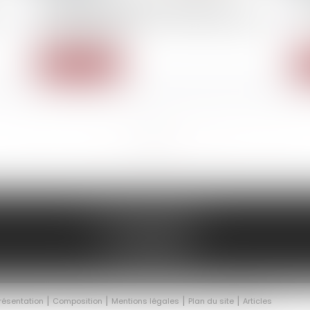
Pandémie de Covid-19 : la clause de
Ta
re
dommage matériel ne vide pas la garantie
c’
de sa substance
Lire la suite
...
<<
<
1
2
3
4
5
6
7
>
>>
86 rue D'Amsterdam
75009 PARIS
Tél :
01 40 20 16 15
résentation
Composition
Mentions légales
Plan du site
Articles