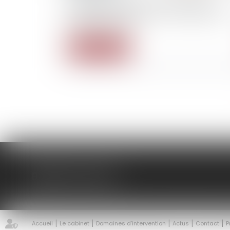
Assurance scolaire : votre assurance
habitation suffit-elle pour protéger vot
enfant à l'école ?
Lire la suite
BINISTI AVOCATS
Accueil
Le cabinet
Domaines d’intervention
Actus
Contact
P