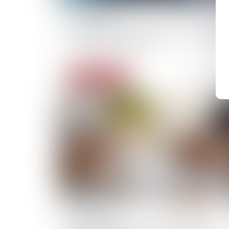
13/05/2026
Décret 2026-341 assurance vie : fin des 
non réglementés en UC
Lire la suite
10/09/2025