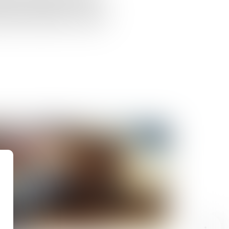
le selon laquelle le transfert
récéder le débit du compte-