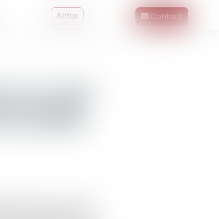
Actus
Contact
ons non cotées
te à laquelle
 de propriété
 sein d’un PEA ou d’un PEA-
ctes, souvent sources de