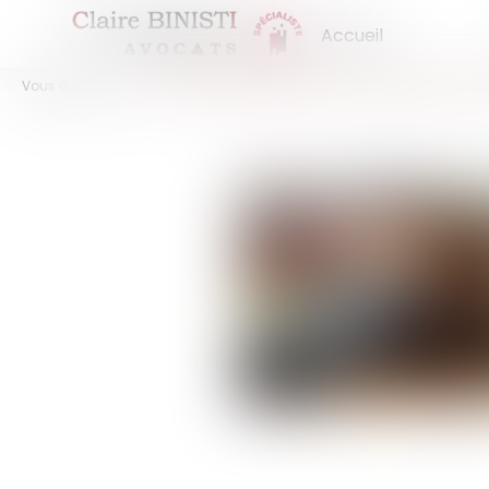
Accueil
Vous êtes ici :
Actus
Acquisition d’actions non cotées dans un PEA :