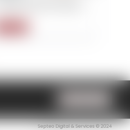
xe sur les conventions d’assurances :
est (déjà ?) parti pour les nouveautés
Lire la suite
NOUS LOCALISER
Septeo Digital & Services © 2024