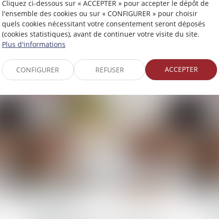
Cliquez ci-dessous sur « ACCEPTER » pour accepter le dépôt de
l'ensemble des cookies ou sur « CONFIGURER » pour choisir
24/09/2025
17
quels cookies nécessitant votre consentement seront déposés
FIA
« Verser sur mon assurance vie après mes
Ac
(cookies statistiques), avant de continuer votre visite du site.
70 ans, ça vaut encore le coup ? »
PEA
Plus d'informations
de
ACCEPTER
CONFIGURER
REFUSER
Lire la suite
03/09/2025
06